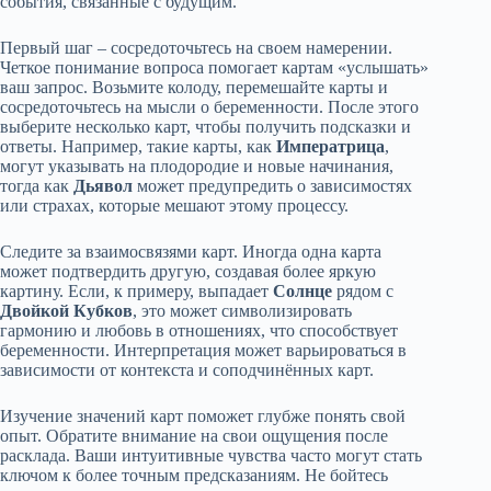
события, связанные с будущим.
Первый шаг – сосредоточьтесь на своем намерении.
Четкое понимание вопроса помогает картам «услышать»
ваш запрос. Возьмите колоду, перемешайте карты и
сосредоточьтесь на мысли о беременности. После этого
выберите несколько карт, чтобы получить подсказки и
ответы. Например, такие карты, как
Императрица
,
могут указывать на плодородие и новые начинания,
тогда как
Дьявол
может предупредить о зависимостях
или страхах, которые мешают этому процессу.
Следите за взаимосвязями карт. Иногда одна карта
может подтвердить другую, создавая более яркую
картину. Если, к примеру, выпадает
Солнце
рядом с
Двойкой Кубков
, это может символизировать
гармонию и любовь в отношениях, что способствует
беременности. Интерпретация может варьироваться в
зависимости от контекста и соподчинённых карт.
Изучение значений карт поможет глубже понять свой
опыт. Обратите внимание на свои ощущения после
расклада. Ваши интуитивные чувства часто могут стать
ключом к более точным предсказаниям. Не бойтесь