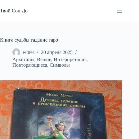
Перейти
к
Твой Сон До
сути
Книга судьбы гадание таро
writer
20 апреля 2025
Архетипы
,
Вещие
,
Интерпретация
,
Повторяющиеся
,
Символы