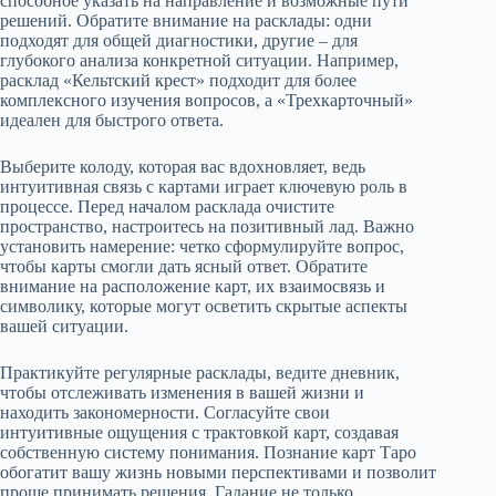
способное указать на направление и возможные пути
решений. Обратите внимание на расклады: одни
подходят для общей диагностики, другие – для
глубокого анализа конкретной ситуации. Например,
расклад «Кельтский крест» подходит для более
комплексного изучения вопросов, а «Трехкарточный»
идеален для быстрого ответа.
Выберите колоду, которая вас вдохновляет, ведь
интуитивная связь с картами играет ключевую роль в
процессе. Перед началом расклада очистите
пространство, настроитесь на позитивный лад. Важно
установить намерение: четко сформулируйте вопрос,
чтобы карты смогли дать ясный ответ. Обратите
внимание на расположение карт, их взаимосвязь и
символику, которые могут осветить скрытые аспекты
вашей ситуации.
Практикуйте регулярные расклады, ведите дневник,
чтобы отслеживать изменения в вашей жизни и
находить закономерности. Согласуйте свои
интуитивные ощущения с трактовкой карт, создавая
собственную систему понимания. Познание карт Таро
обогатит вашу жизнь новыми перспективами и позволит
проще принимать решения. Гадание не только